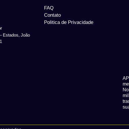
FAQ
Contato
Politica de Privacidade
r
 – Estados, João
1
A
me
No
mi
tr
sua