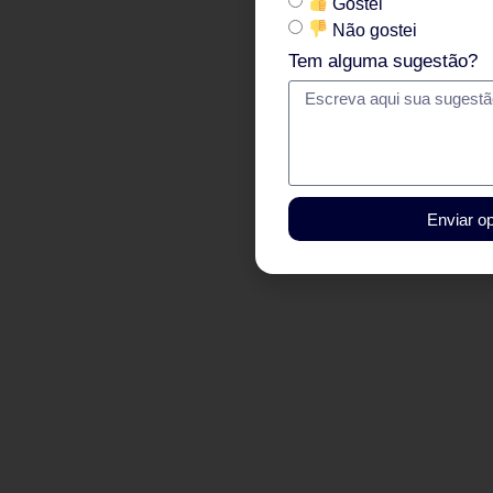
Gostei
Não gostei
Tem alguma sugestão?
Enviar op