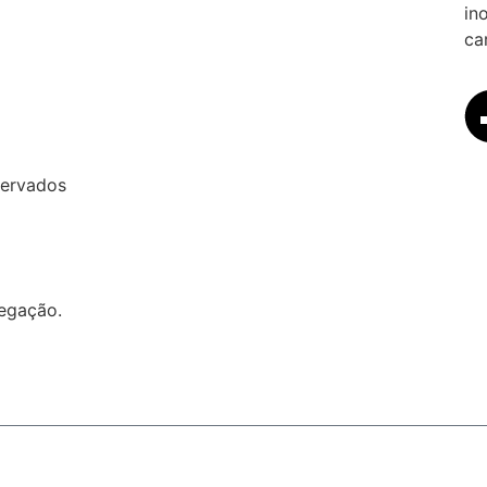
in
car
servados
vegação.