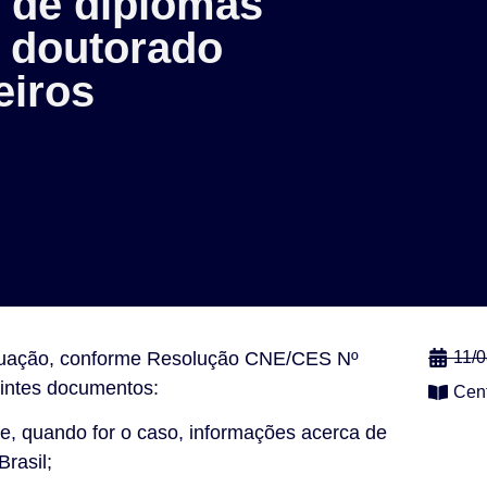
 de diplomas
 doutorado
eiros
duação, conforme Resolução CNE/CES Nº
11/
uintes documentos:
Cen
e, quando for o caso, informações acerca de
rasil;