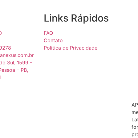
Links Rápidos
0
FAQ
Contato
9278
Politica de Privacidade
anexus.com.br
do Sul, 1599 –
Pessoa – PB,
1
AP
me
La
fo
pr