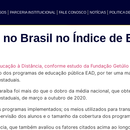
SOS
PARCERIA INSTITUICIONAL
FALE CONOSCO
NOTÍCIAS
POLITICA D
r no Brasil no Índice de
ucação à Distância, conforme estudo da Fundação Getúlio
ão dos programas de educação pública EAD, por ter uma m
staduais.
Paraíba foi mais do que o dobro da média nacional, que ob
 estaduais, de março a outubro de 2020.
programas implementados; os meios utilizados para transmit
supervisão dos alunos e o tamanho da cobertura dos progra
ncia, que também avaliou os fatores citados acima ao lon