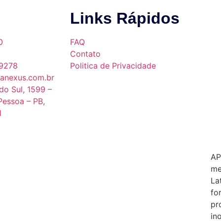
Links Rápidos
0
FAQ
Contato
9278
Politica de Privacidade
anexus.com.br
do Sul, 1599 –
Pessoa – PB,
1
AP
me
La
fo
pr
in