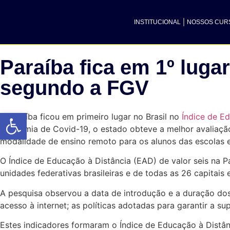
INSTITUCIONAL
NOSSOS CUR
Paraíba fica em 1º luga
segundo a FGV
Abrir a barra de ferramentas
A Paraíba ficou em primeiro lugar no Brasil no
Índice de Ed
pandemia de Covid-19, o estado obteve a melhor avaliaç
modalidade de ensino remoto para os alunos das escolas e
O Índice de Educação à Distância (EAD) de valor seis na 
unidades federativas brasileiras e de todas as 26 capitais
A pesquisa observou a data de introdução e a duração dos 
acesso à internet; as políticas adotadas para garantir a 
Estes indicadores formaram o Índice de Educação à Distâ