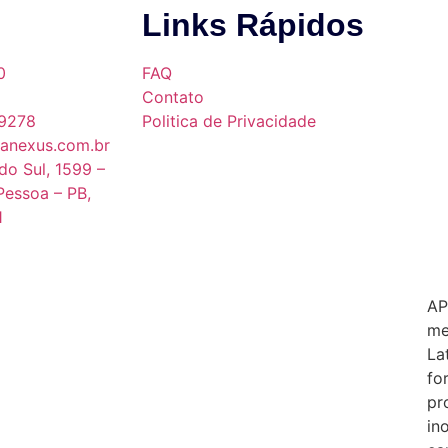
Links Rápidos
0
FAQ
Contato
9278
Politica de Privacidade
anexus.com.br
do Sul, 1599 –
Pessoa – PB,
1
AP
me
La
fo
pr
in