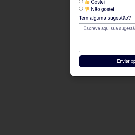
Gostei
Não gostei
Tem alguma sugestão?
Enviar op