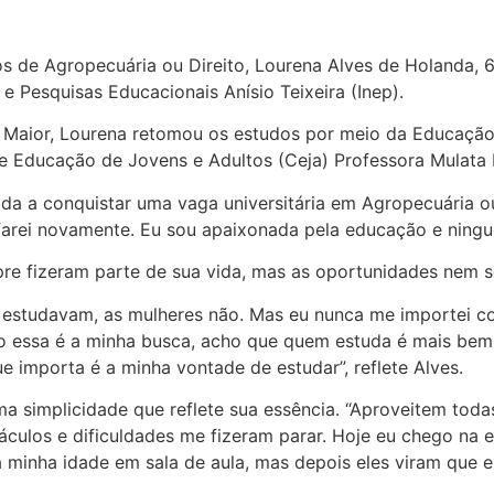
s de Agropecuária ou Direito, Lourena Alves de Holanda, 6
e Pesquisas Educacionais Anísio Teixeira (Inep).
 Maior, Lourena retomou os estudos por meio da Educação
de Educação de Jovens e Adultos (Ceja) Professora Mulata
a a conquistar uma vaga universitária em Agropecuária ou 
rei novamente. Eu sou apaixonada pela educação e ninguém 
pre fizeram parte de sua vida, mas as oportunidades nem 
s estudavam, as mulheres não. Mas eu nunca me importei c
ão essa é a minha busca, acho que quem estuda é mais bem
e importa é a minha vontade de estudar”, reflete Alves.
a simplicidade que reflete sua essência. “Aproveitem tod
culos e dificuldades me fizeram parar. Hoje eu chego na 
minha idade em sala de aula, mas depois eles viram que eu