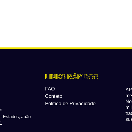
LINKS RÁPIDOS
FAQ
A
me
Contato
No
Politica de Privacidade
mi
r
tr
 – Estados, João
sua
1