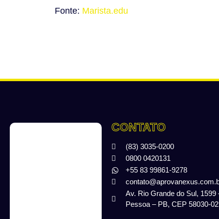
Fonte:
Marista.edu
CONTATO
(83) 3035-0200
0800 0420131
+55 83 99861-9278
contato@aprovanexus.com.b
Av. Rio Grande do Sul, 1599
Pessoa – PB, CEP 58030-02