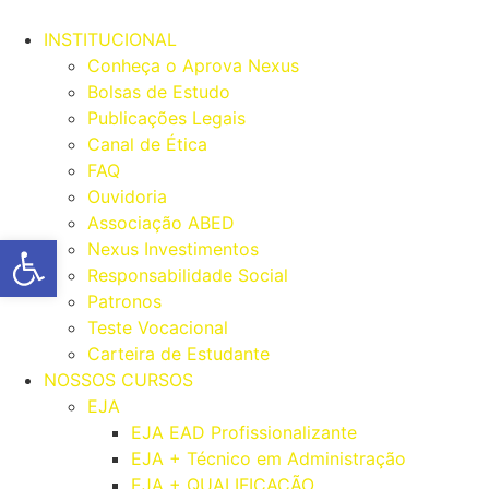
Ir
para
INSTITUCIONAL
o
Conheça o Aprova Nexus
conteúdo
Bolsas de Estudo
Publicações Legais
Canal de Ética
FAQ
Ouvidoria
Associação ABED
Abrir a barra de ferramentas
Nexus Investimentos
Responsabilidade Social
Patronos
Teste Vocacional
Carteira de Estudante
NOSSOS CURSOS
EJA
EJA EAD Profissionalizante
EJA + Técnico em Administração
EJA + QUALIFICAÇÃO