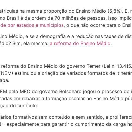
trículas na mesma proporção do Ensino Médio (5,8%). E, 
no Brasil é da ordem de 70 milhões de pessoas. Isso impli
ade por estados e municípios
, o que não ocorre para o Ens
ino Médio, e se a demografia e a redução nas taxas de di
Médio? Sim, ela mesma:
a reforma do Ensino Médio
.
 reforma do Ensino Médio do governo Temer (Lei n. 13.41
(NEM) estimulou a criação de variados formatos de itinerá
apa.
NEM pelo MEC do governo Bolsonaro jogou o processo de i
sadas em rebaixar a formação escolar no Ensino Médio públ
ção do currículo.
rários formativos sem conteúdo e sem sentido, a proliferaç
) – especialmente para garantir o cumprimento da carga ho