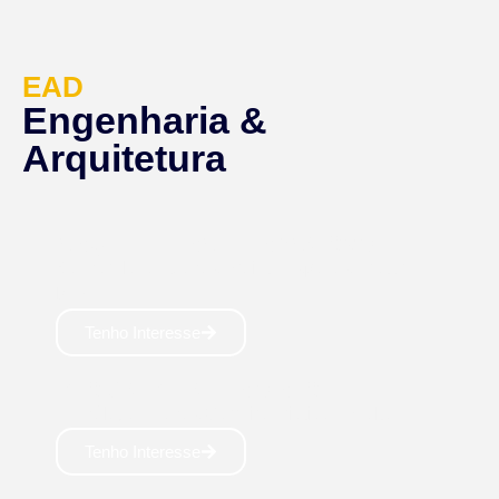
EAD
Engenharia &
Arquitetura
ARQUITETURA E URBANISMO
Bacharelado: 5 anos Projete espaços e fature
bem 📐
Tenho Interesse
DESIGN DE INTERIORES
Tecnólogo: 2 anos Carreira criativa em alta 👩‍🎨
Tenho Interesse