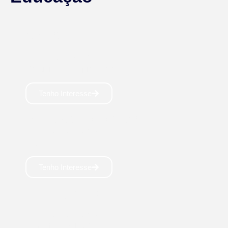
ARTES
Licenciatura: 4 anos
Criatividade inspiradora! 🎨
Tenho Interesse
CIÊNCIAS BIOLÓGICAS
Licenciatura: 4 anos
Estudo da vida! 🧬
Tenho Interesse
EDUCAÇÃO ESPECIAL
Licenciatura: 4 anos
Empatia e inclusão! 🧑‍🏫