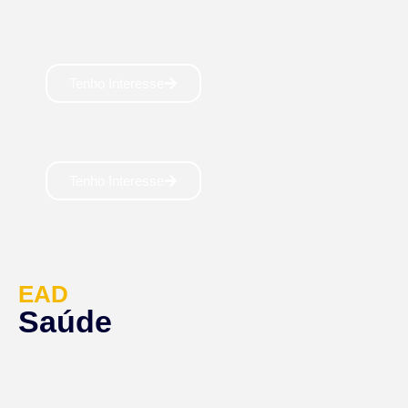
DIGITAL
Tecnólogo: 2 anos Carreira com salários
atrativos! 🚀
Tenho Interesse
PROCESSOS GERENCIAIS
Tecnólogo: 2anos Alta empregabilidade! 📄
Tenho Interesse
EAD
Saúde
NUTRIÇÃO