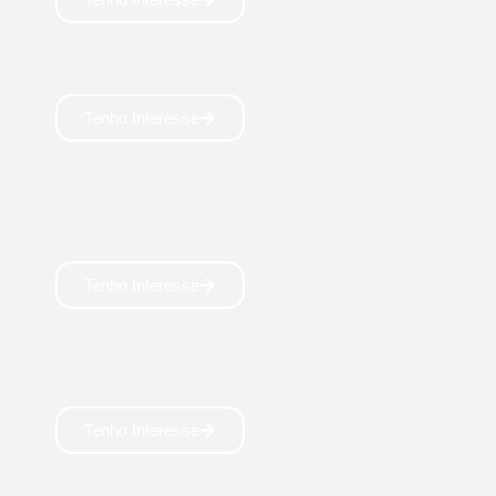
GESTÃO FINANCEIRA
Tecnólogo: 2 anos Cargos bem remunerados 💸
Tenho Interesse
LOGÍSTICA
Tecnólogo: 2anos Formação rápida e garantida
🚍
Tenho Interesse
GESTÃO DE RECURSOS HUMANOS
Tecnólogo: 2 anos Formação rápida e garantida
👥
Tenho Interesse
MARKETING