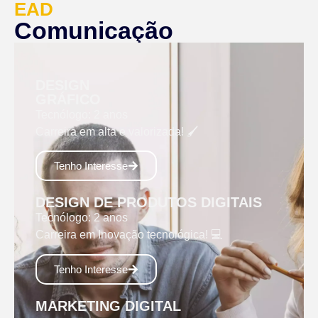
EAD
Comunicação
DESIGN
GRÁFICO
Tecnólogo: 2 anos
Carreira em alta e valorizada! 🖌
Tenho Interesse
DESIGN DE PRODUTOS DIGITAIS
Tecnólogo: 2 anos
Carreira em Inovação tecnológica! 💻
Tenho Interesse
MARKETING DIGITAL