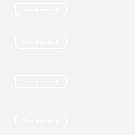
Tenho Interesse
PSICOPEDAGOGIA
Licenciatura: 4 anos Carreira em alta! 🧑‍🏫
Tenho Interesse
MATEMÁTICA
Licenciatura: 4 anos Teorias matemáticas
exploradas! 🧮
Tenho Interesse
QUÍMICA
Licenciatura: 4 anos Carreira em química
precisa! 🧑‍🔬
Tenho Interesse