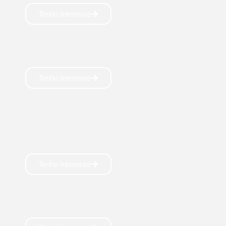
Tenho Interesse
CIÊNCIAS DA COMPUTAÇÃO
Bacharelado: 4 anos Profissão do futuro 🚀
Tenho Interesse
CIÊNCIA DE
DADOS
Tecnólogo: 2,5 anos Área em amplo crescimento
💹
Tenho Interesse
COMPUTAÇÃO EM NUVEM
Tecnólogo: 2,5 anos Mercado aquecido 👨‍💻