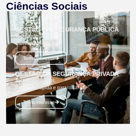
Ciências Sociais
GESTÃO DA SEGURANÇA PÚBLICA
Tecnólogo: 2 anos
Carreira em alta! 📈
Tenho Interesse
GESTÃO DA SEGURANÇA PRIVADA
Tecnólogo: 2 anos
Formação rápida e garantida! 🔐
Tenho Interesse