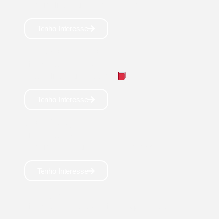
Carreira linguística aprofundada!📗
Tenho Interesse
LETRAS INGLÊS
Licenciatura: 4 anos
Estudo linguístico cultural!
Tenho Interesse
HISTÓRIA
Licenciatura: 4 anos
Carreira de identidade e memória! 📚
Tenho Interesse
PEDAGOGIA
Licenciatura: 4 anos Cuide das próximas
gerações 👩‍🏫