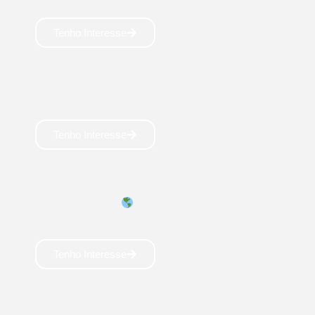
Tenho Interesse
FÍSICA
Licenciatura: 4 anos
Carreira em práticas fascinantes!💡
Tenho Interesse
GEOGRAFIA
Licenciatura: 4 anos
Carreira em alta!
Tenho Interesse
LETRAS PORTUGUÊS
Licenciatura: 4 anos