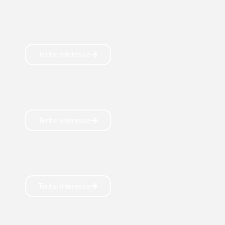
ENGENHARIA CIVIL
Bacharelado: 5 anos Carreira sólida, ótimos
salários👷
Tenho Interesse
ENGENHARIA DE COMPUTAÇÃO
Bacharelado: 5 anos Carreira em alta, ótimos
salários 🧑‍💻
Tenho Interesse
ENGENHARIA DE PRODUÇÃO
Bacharelado: 5 anos Carreira com alta
empregabilidade 💼
Tenho Interesse