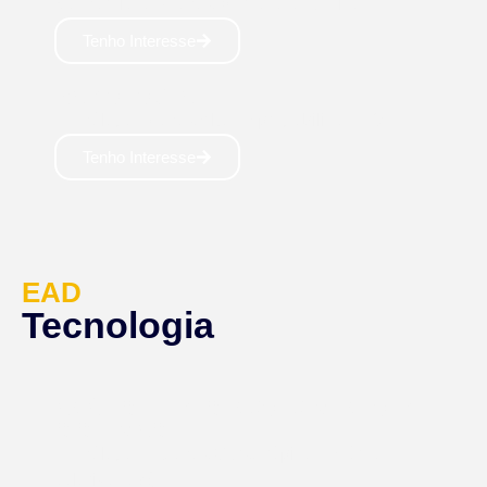
Bacharelado: 4 anos Mercado aquecido 🥑
Tenho Interesse
RADIOLOGIA
Tecnólogo: 3 anos Alta empregabilidade ☢
Tenho Interesse
EAD
Tecnologia
ANÁLISE E DESENVOLVIMENTO DE
SISTEMAS
Tecnólogo: 2,5 anos Curso rápido em área
valorizada 💰