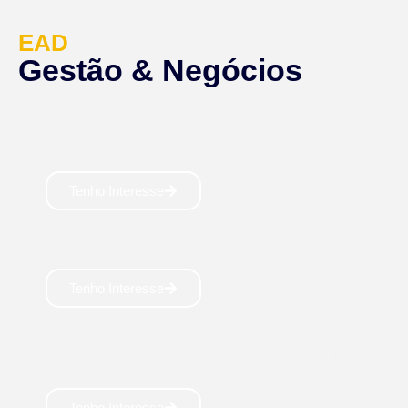
EAD
Gestão & Negócios
ADMINISTRAÇÃO
Bacharelado: 4 anos Carreira muito ampla 💼
Tenho Interesse
CIÊNCIAS CONTÁBEIS
Bacharelado: 4 anos Alta empregabilidade📈
Tenho Interesse
GESTÃO COMERCIAL
Tecnólogo: 2 anos Formação rápida e garantida
👥
Tenho Interesse