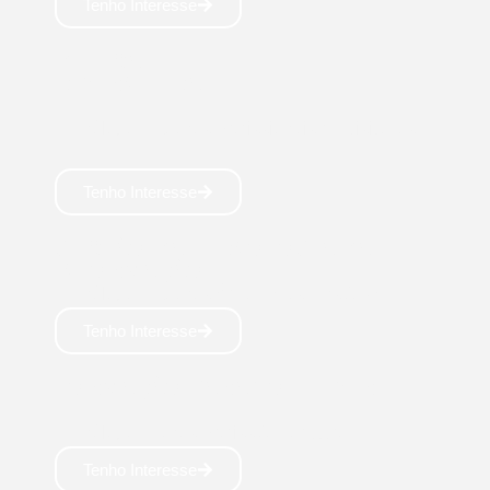
Tenho Interesse
DEFESA
CIBERNÉTICA
Tecnólogo: 2,5 anos Profissionais requisitados
👾
Tenho Interesse
GESTÃO DA TECNOLOGIA DA
INFORMAÇÃO
Tecnólogo: 2,5 anos Área em ascensão 💹
Tenho Interesse
FORMAÇÃO PARA YOUTUBER
Tecnólogo: 2 anos Profissão do futuro 🚀
Tenho Interesse